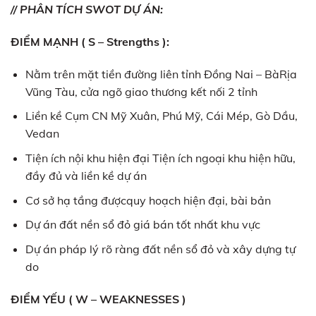
// PHÂN TÍCH SWOT DỰ ÁN:
ĐIỂM MẠNH ( S – Strengths ):
Nằm trên mặt tiền đường liên tỉnh Đồng Nai – BàRịa
Vũng Tàu, cửa ngõ giao thương kết nối 2 tỉnh
Liền kề Cụm CN Mỹ Xuân, Phú Mỹ, Cái Mép, Gò Dầu,
Vedan
Tiện ích nội khu hiện đại Tiện ích ngoại khu hiện hữu,
đầy đủ và liền kề dự án
Cơ sở hạ tầng đượcquy hoạch hiện đại, bài bản
Dự án đất nền sổ đỏ giá bán tốt nhất khu vực
Dự án pháp lý rõ ràng đất nền sổ đỏ và xây dựng tự
do
ĐIỂM YẾU ( W – WEAKNESSES )