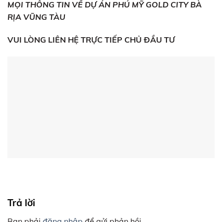
MỌI THÔNG TIN VỀ DỰ ÁN PHÚ MỸ GOLD CITY BÀ
RỊA VŨNG TÀU
VUI LÒNG LIÊN HỆ TRỰC TIẾP CHỦ ĐẦU TƯ
Trả lời
Bạn phải
đăng nhập
để gửi phản hồi.