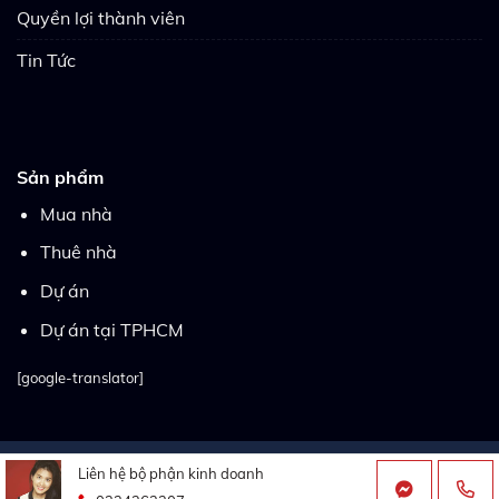
Quyền lợi thành viên
Tin Tức
Sản phẩm
Mua nhà
Thuê nhà
Dự án
Dự án tại TPHCM
[google-translator]
Copyright 2026 ©
Thietkewebsitebatdongsan.com.vn
| Thiết
Liên hệ bộ phận kinh doanh
kế bởi
WebDaiTin.net