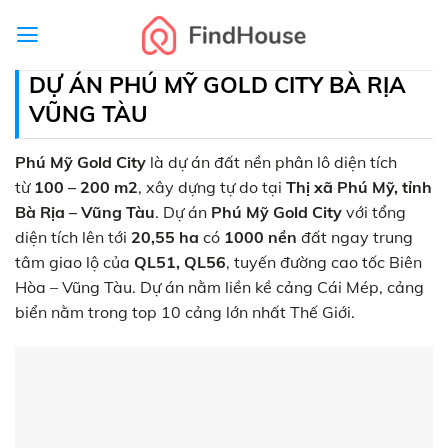
Skip
to
content
DỰ ÁN PHÚ MỸ GOLD CITY BÀ RỊA
VŨNG TÀU
Phú Mỹ Gold City
là dự án đất nền phân lô diện tích
từ
100 – 200 m2
, xây dựng tự do tại
Thị xã Phú Mỹ, tỉnh
Bà Rịa – Vũng Tàu
. Dự án
Phú Mỹ Gold City
với tổng
diện tích lên tới
20,55 ha
có
1000 nền
đất ngay trung
tâm giao lộ của
QL51, QL56
, tuyến đường cao tốc Biên
Hòa – Vũng Tàu. Dự án nằm liền kề cảng Cái Mép, cảng
biển nằm trong top 10 cảng lớn nhất Thế Giới.