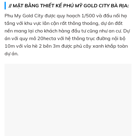
// MẶT BẰNG THIẾT KẾ PHÚ MỸ GOLD CITY BÀ RỊA:
Phu My Gold City được quy hoạch 1/500 và đấu nối hạ
tầng với khu vực lân cận rất thông thoáng, dự án đất
nền mang lại cho khách hàng đầu tư cũng như an cư. Dự
án với quy mô 20hecta với hệ thông trục đường nội bộ
10m với vỉa hè 2 bên 3m được phủ cây xanh khắp toàn
dự án.