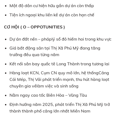
Mật độ dân cư hiện hữu gần dự án còn thấp
Tiện ích ngoại khu liền kề dự án còn hạn chế
CƠ HỘI ( O – OPPOTUNITIES )
Dự án đất nền – pháplý sổ đỏ hiếm hoi trong khu vực
Giá bất động sản tại Thị Xã Phú Mỹ đang tăng
trưởng đều qua từng năm
Kết nối sân bay quốc tê Long Thành trong tương lai
Hàng loạt KCN, Cụm CN quy mô lớn, hệ thốngCảng
Cái Mép, Thị Vải phát triển mạnh, thu hút hàng loạt
chuyên gia vềlàm việc và sinh sống
Nằm ngay cao tốc Biên Hòa – Vũng Tàu
Định hướng năm 2025, phát triển Thị Xã Phú Mỹ trở
thành thành phố cảng lớn nhất Miền Nam