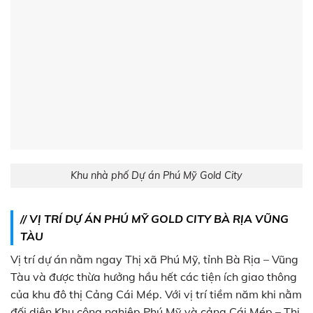
Khu nhà phố Dự án Phú Mỹ Gold City
// VỊ TRÍ DỰ ÁN PHÚ MỸ GOLD CITY BÀ RỊA VŨNG
TÀU
Vị trí dự án nằm ngay Thị xã Phú Mỹ, tỉnh Bà Rịa – Vũng
Tàu và được thừa hưởng hầu hết các tiện ích giao thông
của khu đô thị Cảng Cái Mép. Với vị trí tiềm năm khi nằm
đối diện Khu công nghiệp Phú Mỹ và cảng Cái Mép – Thị