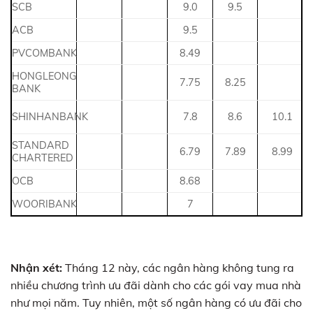
SCB
9.0
9.5
ACB
9.5
PVCOMBANK
8.49
HONGLEONG
7.75
8.25
BANK
SHINHANBANK
7.8
8.6
10.1
STANDARD
6.79
7.89
8.99
CHARTERED
OCB
8.68
WOORIBANK
7
Nhận xét:
Tháng 12 này, các ngân hàng không tung ra
nhiều chương trình ưu đãi dành cho các gói vay mua nhà
như mọi năm. Tuy nhiên, một số ngân hàng có ưu đãi cho