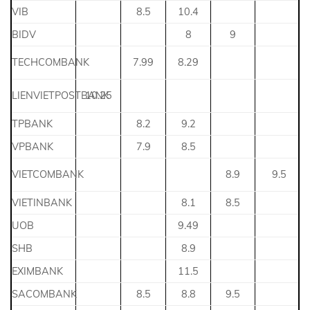
VIB
8.5
10.4
BIDV
8
9
TECHCOMBANK
7.99
8.29
LIENVIETPOSTBANK
10.25
TPBANK
8.2
9.2
VPBANK
7.9
8.5
VIETCOMBANK
8.9
9.5
VIETINBANK
8.1
8.5
UOB
9.49
SHB
8.9
EXIMBANK
11.5
SACOMBANK
8.5
8.8
9.5