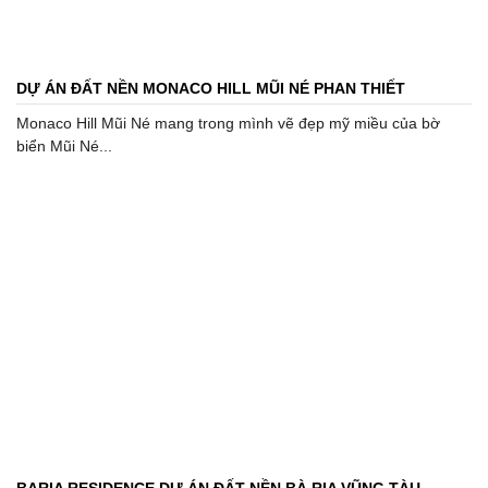
DỰ ÁN ĐẤT NỀN MONACO HILL MŨI NÉ PHAN THIẾT
Monaco Hill Mũi Né mang trong mình vẽ đẹp mỹ miều của bờ
biển Mũi Né...