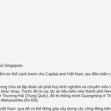
hủ Singapore.
hêm lợi thế cạnh tranh cho CapitaLand Việt Nam, tạo điều kiện
g chia sẻ tập đoàn sẽ phát huy kinh nghiệm và chuyên môn để
khác nhau. Trước đó là các dự án tiêu biểu như thành phố New 
u ở Thượng Hải (Trung Quốc), đô thị thông minh Guangming ở T
 Maharashtra (Ấn Độ).
iệt Nam, qua đó có thể đóng góp xây dựng các cộng đồng bền v