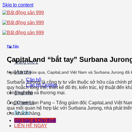
Skip to content
Tin Tức
CapitaLand “bắt tay” Surbana Jurong 
Trang chủ 2
Mua nhà
Ngày 19/12 vừa qua, CapitaLand Việt Nam và Surbana Jurong đã ký 
Căn hộ
Surbana Jurong là công ty tư vấn thuộc sở hữu của chính phủ
Căn hộ Duplex
quy hoạch tổng thể, thiết kế đô thị, kiến trúc, kỹ thuật đến 
Thuê nhà
công nghiệp và thương mại.
Dự án
Ông Chen Lian Pang – Tổng giám đốc CapitaLand Việt Nam c
qua mối quan hệ hợp tác với Surbana Jurong, nhà phát triển
Tin Tức
cho khách hàng.
Gửi bán & Cho thuê
LIÊN HỆ NGAY