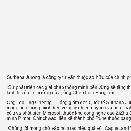
Surbana Jurong là công ty tư vấn thuộc sở hữu của chính p
“Sự phát triển các giải pháp thông minh bền vững sẽ tăng t
kinh tế của thị trường này”, ông Chen Lian Pang nói.
Ông Teo Eng Cheong – Tổng giám đốc Quốc tế Surbana Juron
mang tính thông minh bền vững ở nhiều quy mô và tính chất 
cứu và phát triển Microsoft thuộc khu công nghệ cao ZiZh
minh Pimpri Chinchwad, liền kề thành phố Pune thuộc bang
“Chúng tôi mong chờ vào hợp tác hiệu quả với CapitaLand V