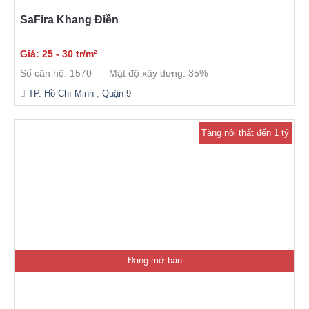
SaFira Khang Điền
Giá: 25 - 30 tr/m²
Số căn hộ: 1570
Mật độ xây dựng: 35%
TP. Hồ Chí Minh
,
Quận 9
Tặng nội thất đến 1 tỷ
Đang mở bán