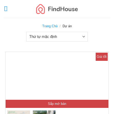
Skip
to
content
Trang Chủ
/
Dự án
Giá tốt
Sắp mở bán