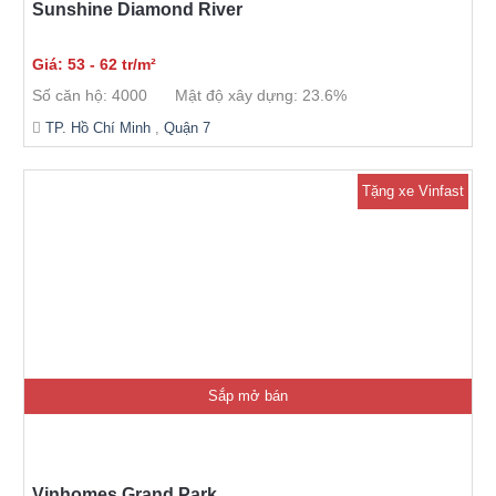
Sunshine Diamond River
Giá: 53 - 62 tr/m²
Số căn hộ: 4000
Mật độ xây dựng: 23.6%
TP. Hồ Chí Minh
,
Quận 7
Tặng xe Vinfast
Sắp mở bán
Vinhomes Grand Park