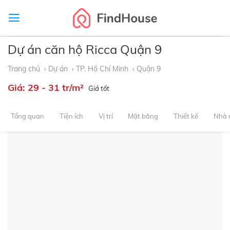
Skip
to
content
Dự án căn hộ Ricca Quận 9
Trang chủ
› Dự án
› TP. Hồ Chí Minh
› Quận 9
Giá:
29 - 31 tr/m²
Giá tốt
Tổng quan
Tiện ích
Vị trí
Mặt bằng
Thiết kế
Nhà