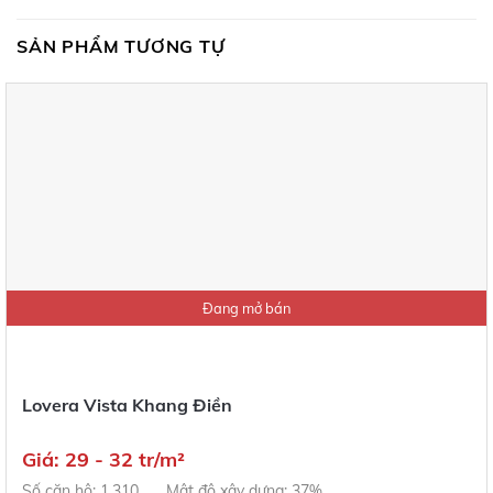
SẢN PHẨM TƯƠNG TỰ
Đang mở bán
Lovera Vista Khang Điền
Giá: 29 - 32 tr/m²
Số căn hộ: 1.310
Mật độ xây dựng: 37%