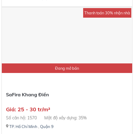
Thanh toán 30% nhận nhà
Đang mở bán
SaFira Khang Điền
Giá: 25 - 30 tr/m²
Số căn hộ: 1570
Mật độ xây dựng: 35%
TP. Hồ Chí Minh
,
Quận 9