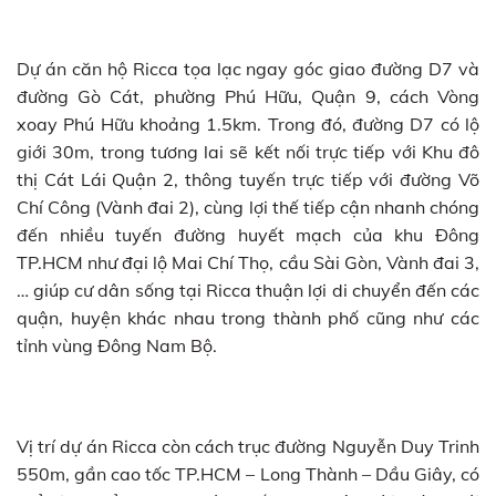
Dự án căn hộ Ricca tọa lạc ngay góc giao đường D7 và
đường Gò Cát, phường Phú Hữu, Quận 9, cách Vòng
xoay Phú Hữu khoảng 1.5km. Trong đó, đường D7 có lộ
giới 30m, trong tương lai sẽ kết nối trực tiếp với Khu đô
thị Cát Lái Quận 2, thông tuyến trực tiếp với đường Võ
Chí Công (Vành đai 2), cùng lợi thế tiếp cận nhanh chóng
đến nhiều tuyến đường huyết mạch của khu Đông
TP.HCM như đại lộ Mai Chí Thọ, cầu Sài Gòn, Vành đai 3,
… giúp cư dân sống tại Ricca thuận lợi di chuyển đến các
quận, huyện khác nhau trong thành phố cũng như các
tỉnh vùng Đông Nam Bộ.
Vị trí dự án Ricca còn cách trục đường Nguyễn Duy Trinh
550m, gần cao tốc TP.HCM – Long Thành – Dầu Giây, có