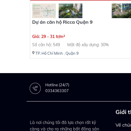
Dự án căn hộ Ricca Quận 9
Giá: 29 - 31 tr/m²
Số căn hộ: 549
Mật độ xây dựng: 30%
TP. Hồ Chí Minh
,
Quận 9
Hotline (24/7)
0334363307
Giới 
Là nơi chúng tôi đã lựa chọn rất kỹ
Về chún
càng và cho ra những bất động sản