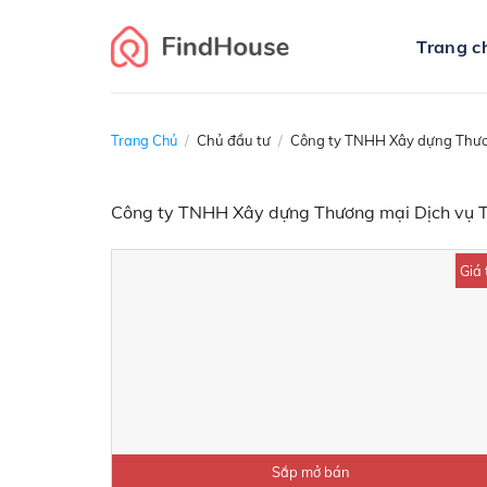
Skip
to
Trang c
content
Trang Chủ
/
Chủ đầu tư
/
Công ty TNHH Xây dựng Thươ
Công ty TNHH Xây dựng Thương mại Dịch vụ T
Giá 
Sắp mở bán