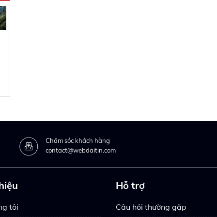
Chăm sóc khách hàng
contact@webdaitin.com
thiệu
Hỗ trợ
g tôi
Câu hỏi thường gặp