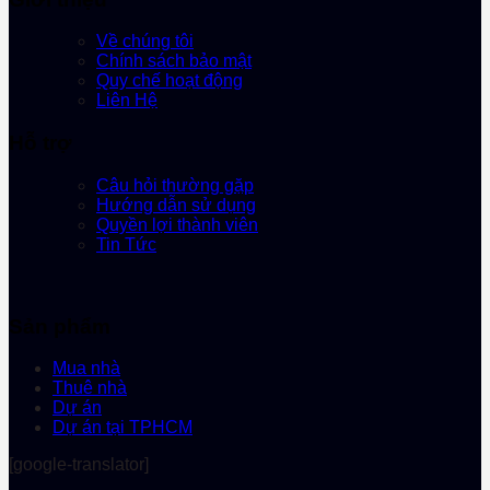
Về chúng tôi
Chính sách bảo mật
Quy chế hoạt động
Liên Hệ
Hỗ trợ
Câu hỏi thường gặp
Hướng dẫn sử dụng
Quyền lợi thành viên
Tin Tức
Sản phẩm
Mua nhà
Thuê nhà
Dự án
Dự án tại TPHCM
[google-translator]