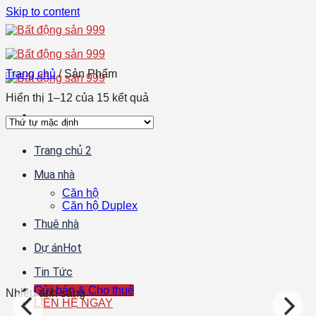
Skip to content
Trang chủ
/
Sản Phẩm
Hiển thị 1–12 của 15 kết quả
Trang chủ 2
Mua nhà
Căn hộ
Căn hộ Duplex
Thuê nhà
Dự án
Tin Tức
Gửi bán & Cho thuê
Nhiều ánh sáng
LIÊN HỆ NGAY