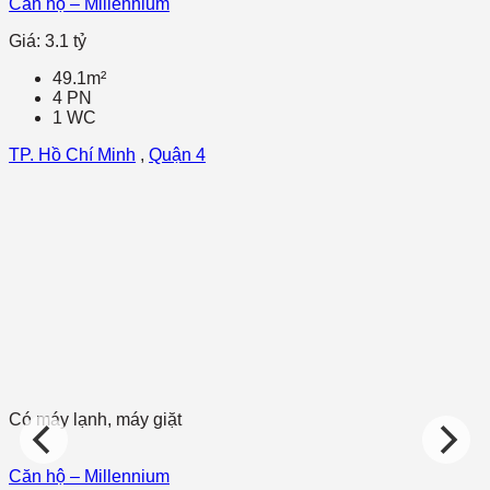
Căn hộ – Millennium
Giá: 3.1 tỷ
49.1m²
4 PN
1 WC
TP. Hồ Chí Minh
,
Quận 4
Có máy lạnh, máy giặt
Căn hộ – Millennium