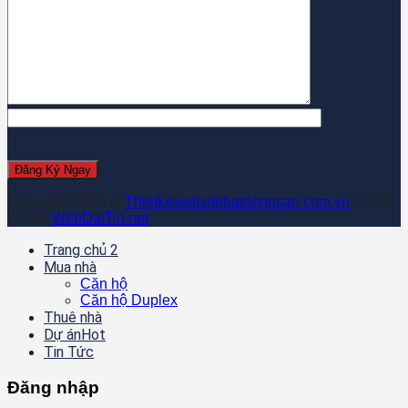
Copyright 2026 ©
Thietkewebsitebatdongsan.com.vn
| Thiết
kế bởi
WebDaiTin.net
Trang chủ 2
Mua nhà
Căn hộ
Căn hộ Duplex
Thuê nhà
Dự án
Tin Tức
Đăng nhập