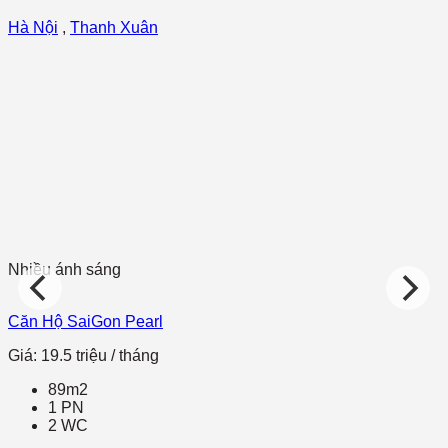
Hà Nội
,
Thanh Xuân
Nhiều ánh sáng
Căn Hộ SaiGon Pearl
Giá: 19.5 triệu / tháng
89m2
1 PN
2 WC