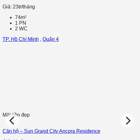
Giá: 23tr/tháng
74m²
1 PN
2 WC
TP. Hồ Chí Minh
,
Quận 4
Mặt tiền đẹp
Căn hộ – Sun Grand City Ancora Residence