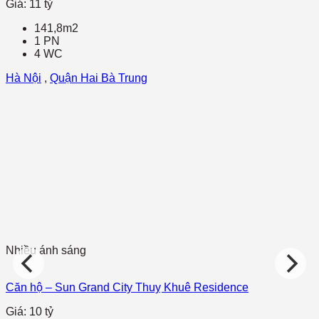
Giá: 11 tỷ
141,8m2
1 PN
4 WC
Hà Nội
,
Quận Hai Bà Trung
Nhiều ánh sáng
Căn hộ – Sun Grand City Thuỵ Khuê Residence
Giá: 10 tỷ