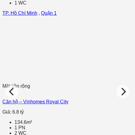
1 WC
TP. Hồ Chí Minh
,
Quận 1
Mặt tiền rộng
Căn hộ – Vinhomes Royal City
Giá: 6.8 tỷ
134.6m²
1 PN
2 WC