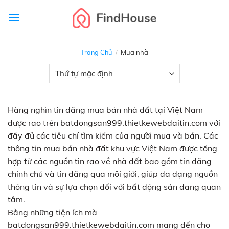
Skip
to
content
Trang Chủ
/
Mua nhà
Hàng nghìn tin đăng mua bán nhà đất tại Việt Nam
được rao trên batdongsan999.thietkewebdaitin.com với
đầy đủ các tiêu chí tìm kiếm của người mua và bán. Các
thông tin mua bán nhà đất khu vực Việt Nam được tổng
hợp từ các nguồn tin rao về nhà đất bao gồm tin đăng
chính chủ và tin đăng qua môi giới, giúp đa dạng nguồn
thông tin và sự lựa chọn đối với bất động sản đang quan
tâm.
Bằng những tiện ích mà
batdongsan999.thietkewebdaitin.com mang đến cho