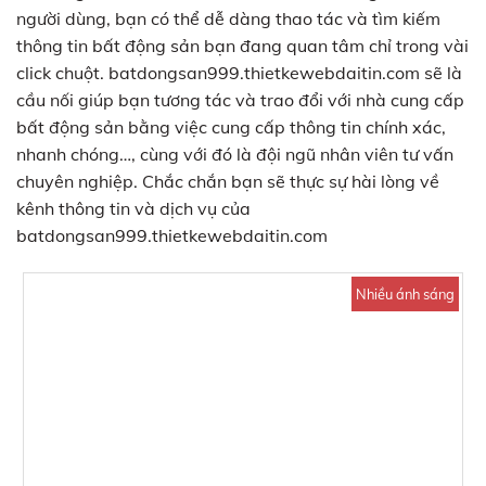
người dùng, bạn có thể dễ dàng thao tác và tìm kiếm
thông tin bất động sản bạn đang quan tâm chỉ trong vài
click chuột. batdongsan999.thietkewebdaitin.com sẽ là
cầu nối giúp bạn tương tác và trao đổi với nhà cung cấp
bất động sản bằng việc cung cấp thông tin chính xác,
nhanh chóng…, cùng với đó là đội ngũ nhân viên tư vấn
chuyên nghiệp. Chắc chắn bạn sẽ thực sự hài lòng về
kênh thông tin và dịch vụ của
batdongsan999.thietkewebdaitin.com
Nhiều ánh sáng