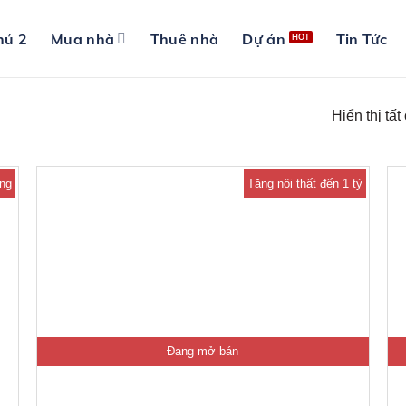
hủ 2
Mua nhà
Thuê nhà
Dự án
Tin Tức
Hiển thị tất
áng
Tặng nội thất đến 1 tỷ
Đang mở bán