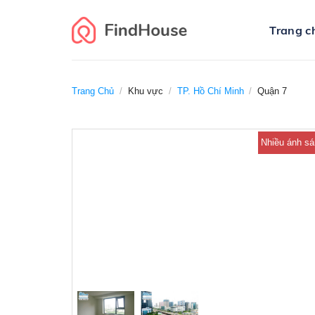
Skip
to
Trang c
content
Trang Chủ
/
Khu vực
/
TP. Hồ Chí Minh
/
Quận 7
Nhiều ánh s