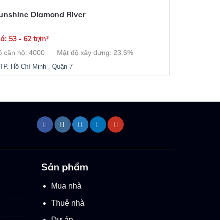
unshine Diamond River
á: 53 - 62 tr/m²
ố căn hộ: 4000
Mật độ xây dựng: 23.6%
TP. Hồ Chí Minh
,
Quận 7
Sản phẩm
Mua nhà
Thuê nhà
Dự án