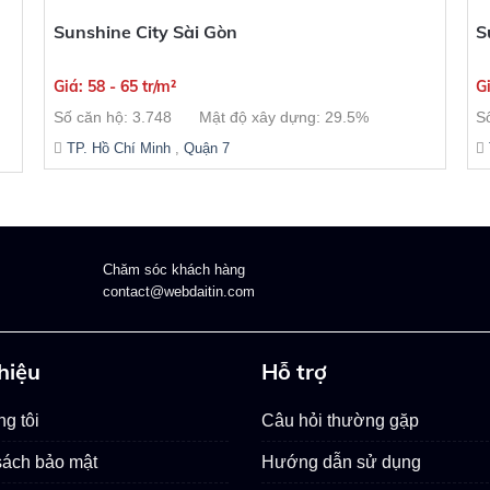
Sunshine City Sài Gòn
S
Giá: 58 - 65 tr/m²
Gi
Số căn hộ: 3.748
Mật độ xây dựng: 29.5%
S
TP. Hồ Chí Minh
,
Quận 7
Chăm sóc khách hàng
contact@webdaitin.com
thiệu
Hỗ trợ
g tôi
Câu hỏi thường gặp
sách bảo mật
Hướng dẫn sử dụng