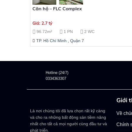
Căn hộ – FLC Complex
Giá: 2.7 tỷ
96.72m²
1 PN
2 WC
TP. Hồ Chí Minh
,
Quận 7
Hotline (24/7)
0334363307
Giới 
Là nơi chúng tôi đã lựa chọn rất kỹ càng
Về chún
và cho ra những bất động sản tiềm năng
nhất cho tất cả mọi người cùng đầu tư và
Chính 
phát triển.