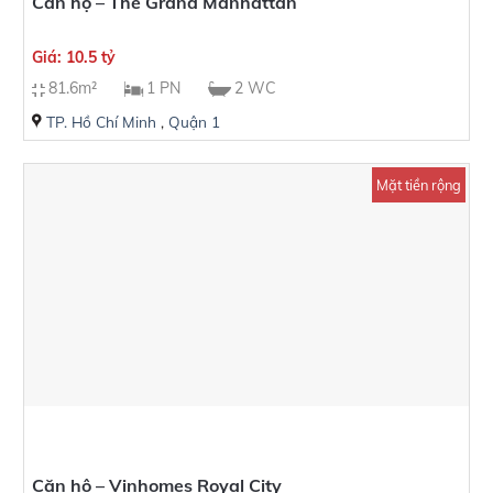
Căn hộ – The Grand Manhattan
Giá: 10.5 tỷ
81.6m²
1 PN
2 WC
TP. Hồ Chí Minh
,
Quận 1
Mặt tiền rộng
Căn hộ – Vinhomes Royal City