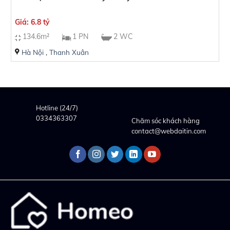
Giá: 6.8 tỷ
134.6m²
1 PN
2 WC
Hà Nội
,
Thanh Xuân
Hotline (24/7)
0334363307
Chăm sóc khách hàng
contact@webdaitin.com