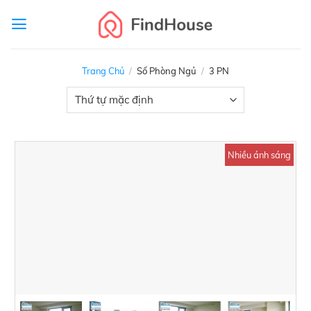
Skip
to
content
Trang Chủ
/
Số Phòng Ngủ
/
3 PN
Nhiều ánh sáng