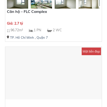
Căn hộ – FLC Complex
Giá: 2.7 tỷ
96.72m²
1 PN
2 WC
TP. Hồ Chí Minh
,
Quận 7
Mặt tiền đẹp