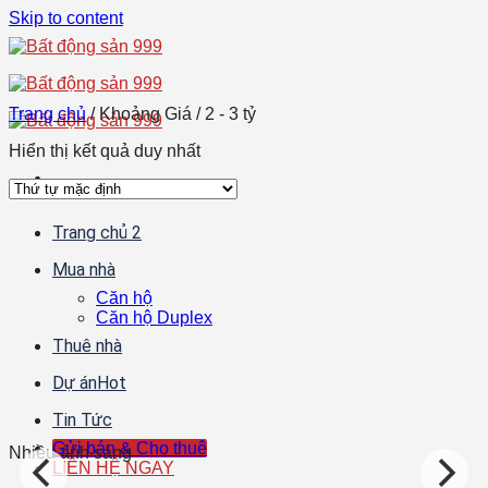
Skip to content
Trang chủ
/
Khoảng Giá
/
2 - 3 tỷ
Hiển thị kết quả duy nhất
Trang chủ 2
Mua nhà
Căn hộ
Căn hộ Duplex
Thuê nhà
Dự án
Tin Tức
Gửi bán & Cho thuê
Nhiều ánh sáng
LIÊN HỆ NGAY