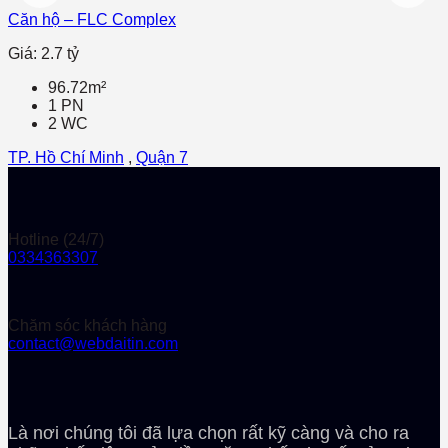
Căn hộ – FLC Complex
Giá: 2.7 tỷ
96.72m²
1 PN
2 WC
TP. Hồ Chí Minh
,
Quận 7
Hotline (24/7)
0334363307
Chăm sóc khách hàng
contact@webdaitin.com
Là nơi chúng tôi đã lựa chọn rất kỹ càng và cho ra