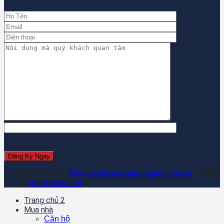
Copyright 2026 ©
Thietkewebsitebatdongsan.com.vn
| Thiết
kế bởi
WebDaiTin.net
Trang chủ 2
Mua nhà
Căn hộ