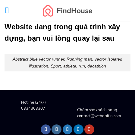
Skip
to
content
Website đang trong quá trình xây
dựng, bạn vui lòng quay lại sau
Abstract blue vector runner. Running man, vector isolated
illustration. Sport, athlete, run, decathlon
Hotline (24/7)
0334363307
Chăm sóc khách hàng
contact@webdaitin.com