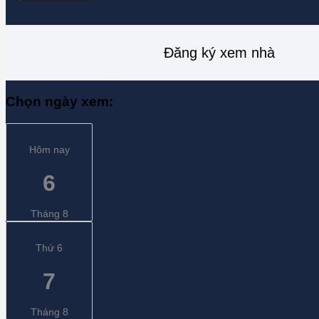
Đăng ký xem nhà
Chọn ngày xem:
Hôm nay
6
Tháng 8
Thứ 6
7
Tháng 8