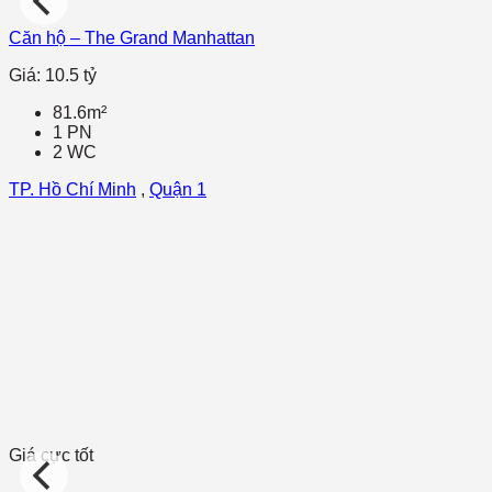
Căn hộ – The Grand Manhattan
Giá: 10.5 tỷ
81.6m²
1 PN
2 WC
TP. Hồ Chí Minh
,
Quận 1
Giá cực tốt