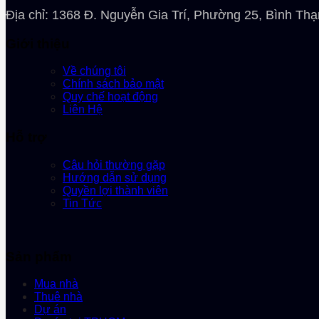
Địa chỉ: 1368 Đ. Nguyễn Gia Trí, Phường 25, Bình Th
Giới thiệu
Về chúng tôi
Chính sách bảo mật
Quy chế hoạt động
Liên Hệ
Hỗ trợ
Câu hỏi thường gặp
Hướng dẫn sử dụng
Quyền lợi thành viên
Tin Tức
Sản phẩm
Mua nhà
Thuê nhà
Dự án