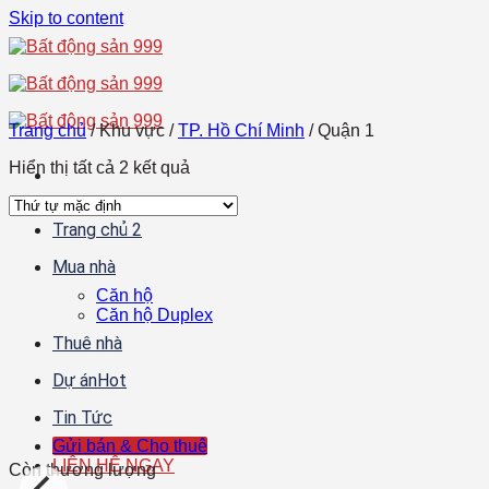
Skip to content
Trang chủ
/
Khu vực
/
TP. Hồ Chí Minh
/
Quận 1
Hiển thị tất cả 2 kết quả
Trang chủ 2
Mua nhà
Căn hộ
Căn hộ Duplex
Thuê nhà
Dự án
Tin Tức
Gửi bán & Cho thuê
LIÊN HỆ NGAY
Còn thương lượng