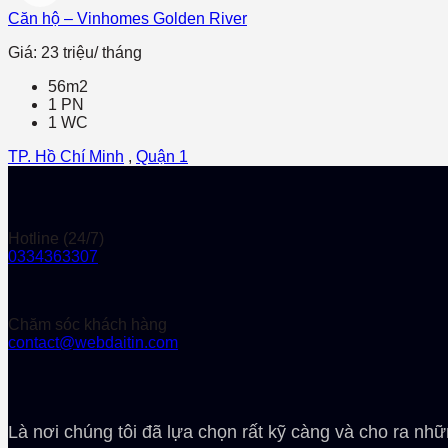
Căn hộ – Vinhomes Golden River
Giá: 23 triệu/ tháng
56m2
1 PN
1 WC
TP. Hồ Chí Minh
,
Quận 1
Hotline (24/7)
0334363307
Chăm sóc khách hàng
contact@webdaitin.com
Là nơi chúng tôi đã lựa chọn rất kỹ càng và cho ra nhữ