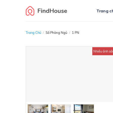
Skip
to
Trang c
content
Trang Chủ
/
Số Phòng Ngủ
/
1 PN
Nhiều ánh sá