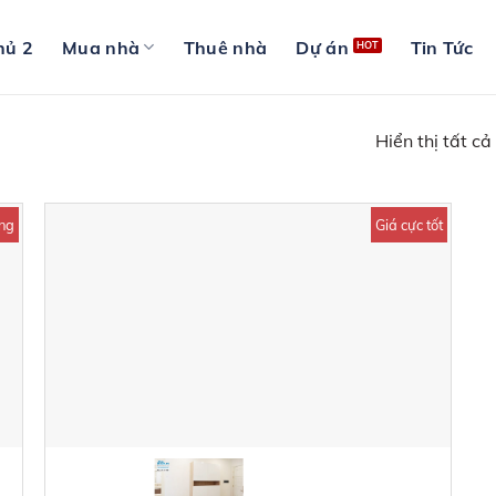
hủ 2
Mua nhà
Thuê nhà
Dự án
Tin Tức
Hiển thị tất cả
ng
Giá cực tốt