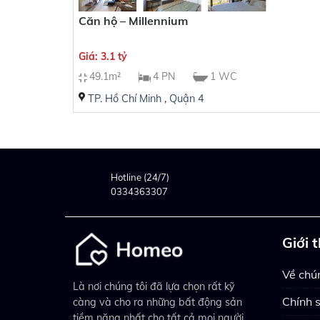
Căn hộ – Millennium
Giá: 3.1 tỷ
49.1m²
4 PN
1 WC
TP. Hồ Chí Minh
,
Quận 4
Hotline (24/7)
0334363307
Giới 
Về chún
Là nơi chúng tôi đã lựa chọn rất kỹ
Chính 
càng và cho ra những bất động sản
tiềm năng nhất cho tất cả mọi người