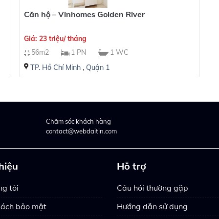
Căn hộ – Vinhomes Golden River
Giá: 23 triệu/ tháng
56m2
1 PN
1 WC
TP. Hồ Chí Minh
,
Quận 1
Chăm sóc khách hàng
contact@webdaitin.com
thiệu
Hỗ trợ
g tôi
Câu hỏi thường gặp
sách bảo mật
Hướng dẫn sử dụng